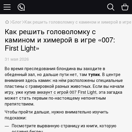
Блог
Как решить головоломку с камином и химерой в игре «
Как решить головоломку с
камином и химерой в игре «007:
First Light»
31 мая 2026
Во время преследования блондина вы заходите в
обеденный зал, но дальше пути нет, там
тупик
. В центре
внимания здесь камин: на нём расположены специальные
пластины с гравировкой разных животных. Если вы начали
игру, уже
купив аккаунт с игрой 007 First Light
, эта загадка
может стать первым по‑настоящему непонятным
препятствием.
Чтобы пройти дальше, нужно внимательно изучить
подсказки:
Посмотрите вырванную страницу из книги, которую
оставил беглец.