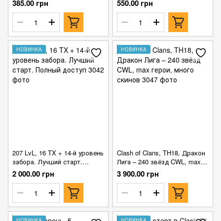
385.00 грн
550.00 грн
НОВИНКА
НОВИНКА
207 LvL, 16 TX + 14-й уровень
Clash of Clans, TH18, Дракон
забора. Лучший старт.
Лига – 240 звёзд CWL, max
Полный доступ
герои, много скинов
2 000.00 грн
3 900.00 грн
НОВИНКА
НОВИНКА