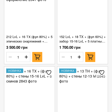
212 LvL + 16 ТХ (фул 80%) + 5
152 LvL + 18 TX + (фул 60%) +
эпических снаряжений +
забор 15-16 LvL + 5 платных
платное оформление
скинов
3 500.00 грн
1 700.00 грн
НОВИНКА
НОВИНКА