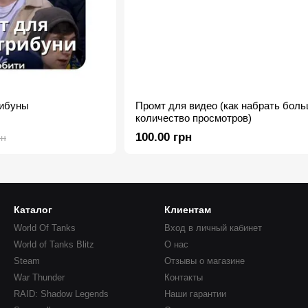
рибуны
Промт для видео (как набрать бол
количество просмотров)
100.00 грн
рн
Каталог
Клиентам
World Of Tanks
Вход в личный кабинет
World of Tanks Blitz
О нас
Steam
Отзывы о магазине
War Thunder
Контакты
RAID: Shadow Legends
Наши гарантии