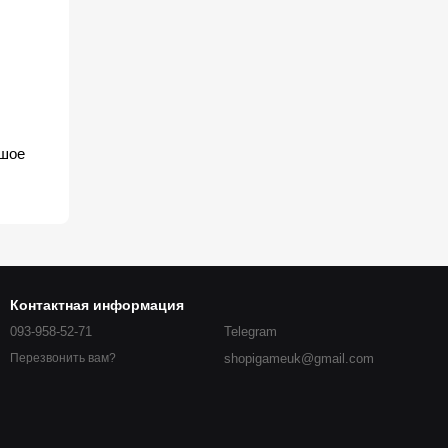
ьшое
Контактная информация
093-958-52-71
Telegram
shopigameuk@gmail.com
Перезвонить вам?