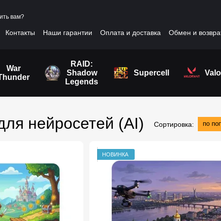
ить вам?
Контакты
Наши гарантии
Оплата и доставка
Обмен и возвра
шение
RAID:
War
Shadow
Supercell
Valo
Thunder
Legends
для нейросетей (AI)
по по
Сортировка:
НОВИНКА