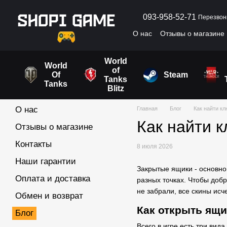
Перейти к основному контенту
093-958-52-71
Перезвон
О нас
Отзывы о магазине
Пользовательское согла
World
World
of
Of
Steam
Tanks
Tanks
Blitz
О нас
Главная
Блог
Как найти кл
Как найти к
Отзывы о магазине
Контакты
8 июля 2026
Наши гарантии
Закрытые ящики - основной
Оплата и доставка
разных точках. Чтобы добр
не забрали, все скины ис
Обмен и возврат
Как открыть ящ
Блог
Всего в игре есть три вид