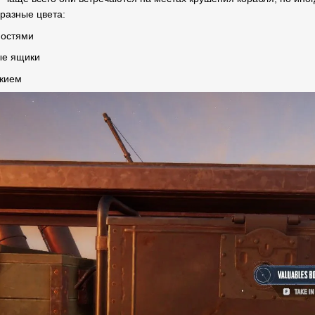
 разные цвета:
ностями
ые ящики
ужием