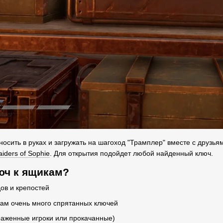
осить в руках и загружать на шагоход "Трамплер" вместе с друзьям
iders of Sophie
. Для открытия подойдет любой найденный ключ.
люч к ящикам?
дов и крепостей
 там очень много спрятанных ключей
араженные игроки или прокачанные)