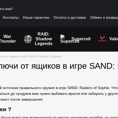
ить вам?
Контакты
Наши гарантии
Оплата и доставка
Обмен и возвра
шение
RAID:
War
Shadow
Supercell
Valo
Thunder
Legends
ючи от ящиков в игре SAND: Raiders of Sophie
лючи от ящиков в игре SAND: 
 источник правильного оружия в игре SAND: Raiders of Sophie. Чт
аться до сундуков вам нужно выбивать врагов или забирать у других
чезают после завершения.
ики ?
а. Чаще всего они встречаются на местах крушения корабля, но ино