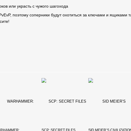
оков или украсть с чужого шагохода
vEvP, поэтому соперники будут охотиться за ключами и ящиками та
есите!
RHAMMER:
SCP: SECRET FILES
SID MEIER’S CIVILIZATI