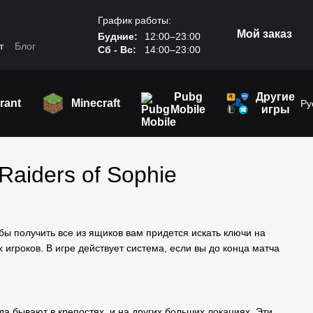
График работы:
Мой заказ
Будние:
12:00–23:00
т
Блог
Сб - Вс:
14:00–23:00
Pubg
Другие
rant
Minecraft
Ру
Mobile
игры
Raiders of Sophie
обы получить все из ящиков вам придется искать ключи на
 игроков. В игре действует система, если вы до конца матча
гда бывают в крепостях, и на других больших локациях. Эти