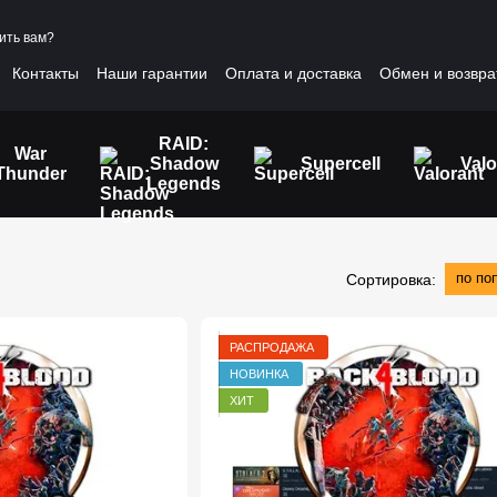
ить вам?
Контакты
Наши гарантии
Оплата и доставка
Обмен и возвра
шение
RAID:
War
Shadow
Supercell
Valo
Thunder
Legends
по по
Сортировка:
РАСПРОДАЖА
НОВИНКА
ХИТ