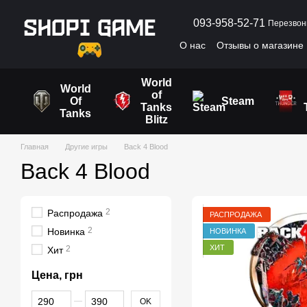
Перейти к основному контенту
093-958-52-71
Перезвон
О нас
Отзывы о магазине
Пользовательское согла
World
World
of
Of
Steam
Tanks
Tanks
Blitz
Главная
Другие игры
Back 4 Blood
Back 4 Blood
2
Распродажа
РАСПРОДАЖА
2
Новинка
НОВИНКА
ХИТ
2
Хит
Цена, грн
От Цена, грн
До Цена, грн
OK