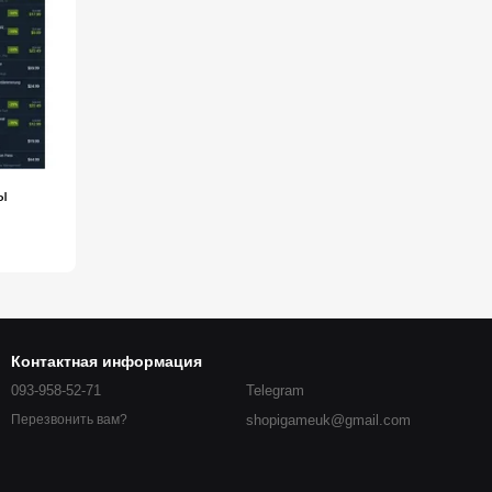
ы
Контактная информация
093-958-52-71
Telegram
shopigameuk@gmail.com
Перезвонить вам?