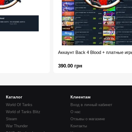
Аккаунт Back 4 Blood + платные игр
390.00 грн
Каталог
Клиентам
World Of Tanks
Вход в личный кабинет
World of Tanks Blitz
О нас
Steam
Отзывы о магазине
War Thunder
Контакты