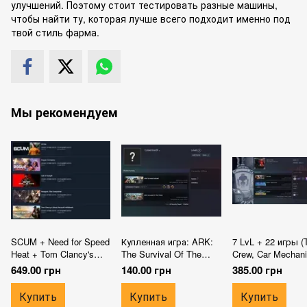
улучшений. Поэтому стоит тестировать разные машины,
чтобы найти ту, которая лучше всего подходит именно под
твой стиль фарма.
Мы рекомендуем
SCUM + Need for Speed
Купленная игра: ARK:
7 LvL + 22 игры (
Heat + Tom Clancy's
The Survival Of The
Crew, Car Mechan
Ghost Recon Wildlands
Fittest + полный
Simulator 2018, Sn
649.00 грн
140.00 грн
385.00 грн
+ NoLimit | Полный
доступ
Elite 3, Empyrion -
доступ к аккаунту +
Galactic Survival 
Купить
Купить
Купить
изменение данных |
час., Battlefield™ 