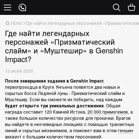
Блог
Где найти легендарных персонажей «Призматический
Где найти легендарных
персонажей «Призматический
слайм» и «Муштешир» в Genshin
Impact?
12 июля 2026
После завершения задания в Genshin Impact
первопроходца в Круге Унгьена появятся два новых и
скрытых босса Ледяной луны - Призматический слайм и
Муштешир. Если вы сможете их победить, над каждым
будет открыто три уникальных достижения
. Общая
награда составит 120 Камней Истока,
20 000 примогемов
, а
также большое количество ресурсов для прокачки. Врагов
вы найдете в неочевидных локациях с помощью транзитных
линий и скрытых механизмов, а поможет вам в этом
геншин
аккаунт
с большим количеством персонажей.