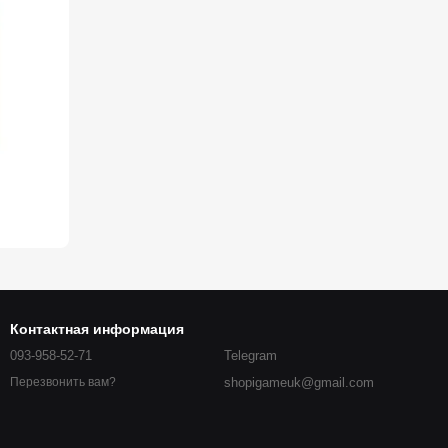
Контактная информация
093-958-52-71
Telegram
shopigameuk@gmail.com
Перезвонить вам?