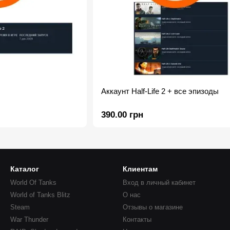
Аккаунт Half-Life 2 + все эпизоды
390.00 грн
Каталог
Клиентам
World Of Tanks
Вход в личный кабинет
World of Tanks Blitz
О нас
Steam
Отзывы о магазине
War Thunder
Контакты