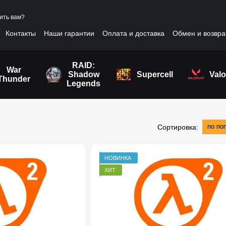
ить вам?
Контакты
Наши гарантии
Оплата и доставка
Обмен и возвра
шение
RAID:
War
Shadow
Supercell
Valo
Thunder
Legends
по по
Сортировка:
НОВИНКА
ХИТ