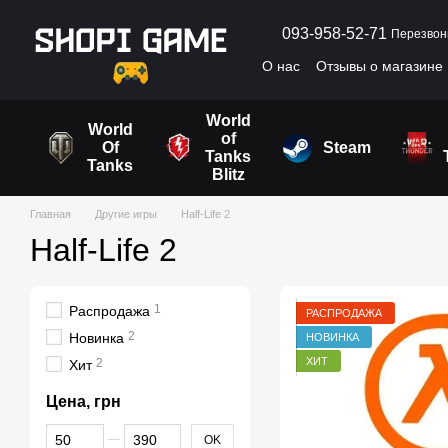
Перейти к основному контенту
093-958-52-71
Перезвон
О нас
Отзывы о магазине
Пользовательское согла
World
World
of
Of
Steam
Tanks
Tanks
Blitz
Главная
Другие игры
Half-Life 2
Half-Life 2
1
Распродажа
РАСПРОДАЖА
2
Новинка
НОВИНКА
ХИТ
2
Хит
Цена, грн
От Цена, грн
До Цена, грн
OK