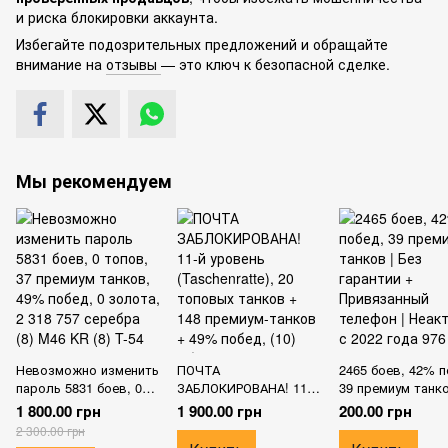
и риска блокировки аккаунта.
Избегайте подозрительных предложений и обращайте
внимание на
отзывы
— это ключ к безопасной сделке.
Мы рекомендуем
Невозможно изменить
ПОЧТА
2465 боев, 42% п
пароль 5831 боев, 0
ЗАБЛОКИРОВАНА! 11-й
39 премиум танко
топов, 37 премиум
уровень (Taschenratte),
Без гарантии +
1 800.00 грн
1 900.00 грн
200.00 грн
танков, 49% побед, 0
20 топовых танков +
Привязанный те
2 300.00 грн
золота, 2 318 757
148 премиум-танков +
| Неактивен с 20