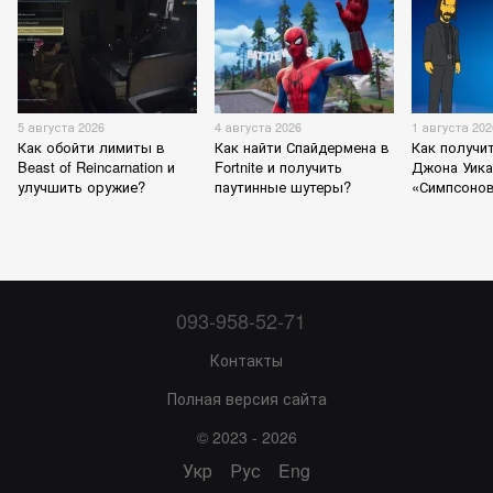
5 августа 2026
4 августа 2026
1 августа 202
Как обойти лимиты в
Как найти Спайдермена в
Как получи
Beast of Reincarnation и
Fortnite и получить
Джона Уика
улучшить оружие?
паутинные шутеры?
«Симпсонов»
093-958-52-71
Контакты
Полная версия сайта
© 2023 - 2026
Укр
Рус
Eng