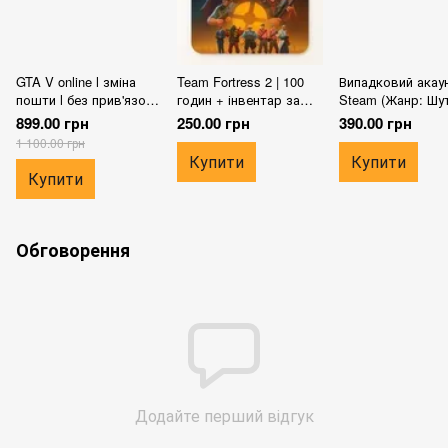
GTA V online l зміна
Team Fortress 2 | 100
Випадковий акау
пошти l без прив'язок l
годин + інвентар за
Steam (Жанр: Шу
без бана
кошти |
899.00 грн
250.00 грн
390.00 грн
1 100.00 грн
Купити
Купити
Купити
Обговорення
Додайте перший відгук