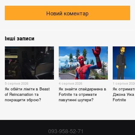
Новий коментар
Інші записи
5 серпня 2026
4 серпня 2026
1 серпня 202
Як обійти ліміти в Beast
Як знайти спайдермена в
Як отримат
of Reincarnation та
Fortnite та отримати
Джона Уіка 
покращити зброю?
павутинні шутери?
Fortnite
093-958-52-71