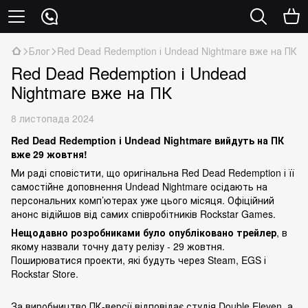
Блог
Red Dead Redemption і Undead Nightmare вже на ПК
Red Dead Redemption і Undead
Nightmare вже на ПК
8 листопада 2024
Red Dead Redemption і Undead Nightmare вийдуть на ПК
вже 29 жовтня!
Ми раді сповістити, що оригінальна Red Dead Redemption і її
самостійне доповнення Undead Nightmare осідають на
персональних комп’ютерах уже цього місяця. Офіційний
анонс відійшов від самих співробітників Rockstar Games.
Нещодавно розробниками було опубліковано трейлер
, в
якому назвали точну дату релізу - 29 жовтня.
Поширюватися проекти, які будуть через Steam, EGS і
Rockstar Store.
За виробництво ПК-версії відповідає студія Double Eleven, а