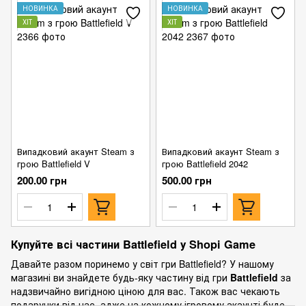
НОВИНКА
НОВИНКА
ХІТ
ХІТ
Випадковий акаунт Steam з
Випадковий акаунт Steam з
грою Battlefield V
грою Battlefield 2042
200.00 грн
500.00 грн
Купуйте всі частини Battlefield у Shopi Game
Давайте разом поринемо у світ гри Battlefield? У нашому
магазині ви знайдете будь-яку частину від гри
Battlefield
за
надзвичайно вигідною ціною для вас. Також вас чекають
подарунки від нас, адже на кожному ігровому акаунті буде