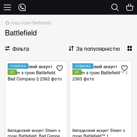
Інші ігри
Battlefield
Battlefield
Фільтр
За популярністю
НОВИНКА
НОВИНКА
ХІТ
ХІТ
Випадковий акаунт Steam з
Випадковий акаунт Steam з
грою Battlefield: Bad Company
грою Battlefield™ 1