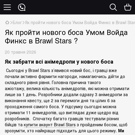
Блог
Як пройти нового боса Умом Войда Финкс в Brawl Star
Як пройти нового боса Умом Войда
Финкс в Brawl Stars ?
20 травня 2026
Як забрати всі анімедропи у нового боса
Сьогодні у Brawl Stars з’явився новий бос, і гравці вже
почали активно фармити нагороди, намагаючись дійти до
складного рівня рівня. Головна причина такого
ажіотажу, велика кількість анімедропів, які можна отримати
лише за 1 день. Розробники додали одразу 3 анімедропи за
виконання квесту, ще 2 за перемоги дня та цілих 6 за
проходження самого боса. У підсумку сьогодні можна
отримати 11 анімедропів, що виглядає дуже щедро від
розробників. Спочатку багато гравців тестували різних
бійців та
купити акаунт Brawl Stars
з пройденим босом, щоб
зрозуміти, хто найкраще підходить для цього режиму.
Ми