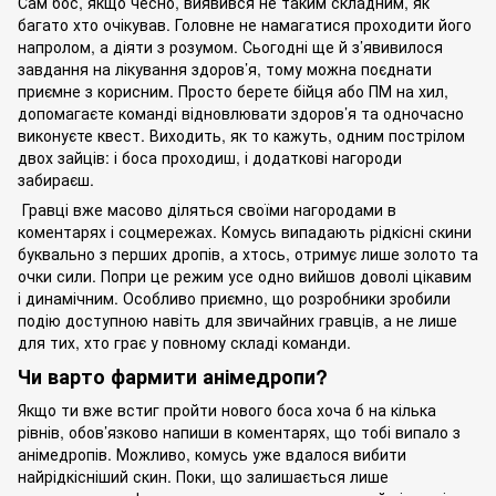
Сам бос, якщо чесно, виявився не таким складним, як
багато хто очікував. Головне не намагатися проходити його
напролом, а діяти з розумом. Сьогодні ще й з’явивилося
завдання на лікування здоров’я, тому можна поєднати
приємне з корисним. Просто берете бійця або ПМ на хил,
допомагаєте команді відновлювати здоров’я та одночасно
виконуєте квест. Виходить, як то кажуть, одним пострілом
двох зайців: і боса проходиш, і додаткові нагороди
забираєш.
Гравці вже масово діляться своїми нагородами в
коментарях і соцмережах. Комусь випадають рідкісні скини
буквально з перших дропів, а хтось, отримує лише золото та
очки сили. Попри це режим усе одно вийшов доволі цікавим
і динамічним. Особливо приємно, що розробники зробили
подію доступною навіть для звичайних гравців, а не лише
для тих, хто грає у повному складі команди.
Чи варто фармити анімедропи?
Якщо ти вже встиг пройти нового боса хоча б на кілька
рівнів, обов’язково напиши в коментарях, що тобі випало з
анімедропів. Можливо, комусь уже вдалося вибити
найрідкісніший скин. Поки, що залишається лише