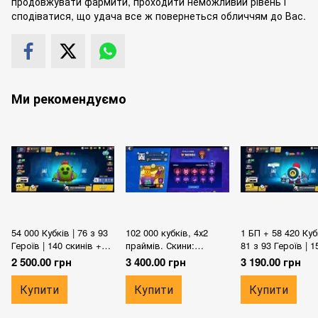
продовжувати фармити, проходити неможливий рівень і
сподіватися, що удача все ж повернеться обличчям до Вас.
Ми рекомендуємо
54 000 Кубків | 76 з 93
102 000 кубків, 4х2
1 БП + 58 420 Кубк
Героїв | 140 скинів +
праймів. Скини:
81 з 93 Героїв | 1
Платні | 10-11 СИЛ |
Годзила баз, Техно
скинів + Платні | 
2 500.00 грн
3 400.00 грн
3 190.00 грн
тара, уно честер, 40 -
СИЛ |
11х сил
Купити
Купити
Купити