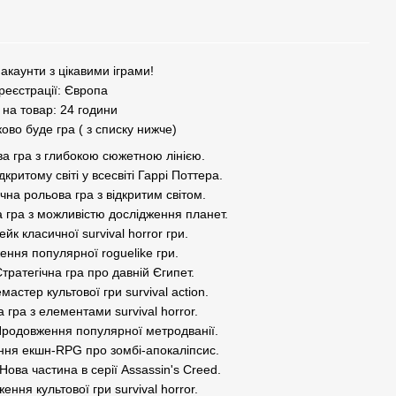
 акаунти з цікавими іграми!
 реєстрації: Європа
 на товар: 24 години
ково буде гра ( з списку нижче)
ова гра з глибокою сюжетною лінією.
критому світі у всесвіті Гаррі Поттера.
чна рольова гра з відкритим світом.
ва гра з можливістю дослідження планет.
ейк класичної survival horror гри.
ення популярної roguelike гри.
Стратегічна гра про давній Єгипет.
емастер культової гри survival action.
а гра з елементами survival horror.
– Продовження популярної метродванії.
ння екшн-RPG про зомбі-апокаліпсис.
Нова частина в серії Assassin's Creed.
ння культової гри survival horror.