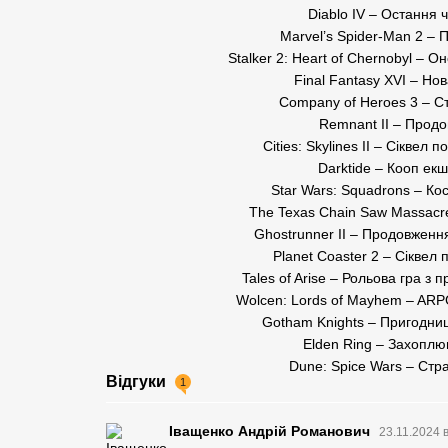
Diablo IV – Остання 
Marvel’s Spider-Man 2 – 
Stalker 2: Heart of Chernobyl – Он
Final Fantasy XVI – Но
Company of Heroes 3 – Стр
Remnant II – Продов
Cities: Skylines II – Сікве
Darktide – Кооп ек
Star Wars: Squadrons – Кос
The Texas Chain Saw Massacre 
Ghostrunner II – Продовження
Planet Coaster 2 – Сіквел
Tales of Arise – Рольова гра з
Wolcen: Lords of Mayhem – ARPG
Gotham Knights – Пригодниц
Elden Ring – Захоплю
Dune: Spice Wars – Стра
Відгуки
1
Іващенко Андрій Романович
23.11.2024 