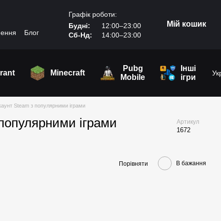
Графік роботи:
Мій кошик
Будні:
12:00–23:00
нення
Блог
Сб-Нд:
14:00–23:00
Pubg
Інші
rant
Minecraft
Ук
Mobile
ігри
аунт Steam з популярними іграми
популярними іграми
Артикул
1672
В бажання
Порівняти