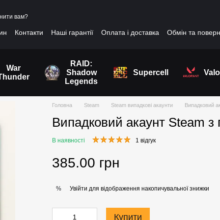
нити вам?
зин
Контакти
Наші гарантії
Оплата і доставка
Обмін та повер
RAID:
War
Shadow
Supercell
Valo
Thunder
Legends
Головна
Steam
Steam випадкові акаунти
Випадковий ак
Випадковий акаунт Steam з 
В наявності
1 відгук
385.00 грн
Увійти
для відображення накопичувальної знижки
%
Купити