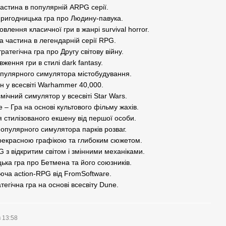
частина в популярній ARPG серії.
Пригодницька гра про Людину-павука.
овлення класичної гри в жанрі survival horror.
ва частина в легендарній серії RPG.
атегічна гра про Другу світову війну.
ження гри в стилі dark fantasy.
л популярного симулятора містобудування.
шн у всесвіті Warhammer 40,000.
мічний симулятор у всесвіті Star Wars.
– Гра на основі культового фільму жахів.
 стилізованого екшену від першої особи.
 популярного симулятора парків розваг.
 прекрасною графікою та глибоким сюжетом.
 з відкритим світом і змінними механіками.
ька гра про Бетмена та його союзників.
юча action-RPG від FromSoftware.
тегічна гра на основі всесвіту Dune.
в 13:58