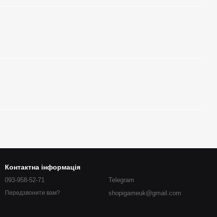
Контактна інформація
093-958-52-71
Telegram
shopigameuk@gmail.com
Передзвонити вам?