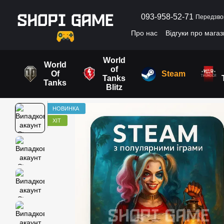
Перейти до основного контенту
093-958-52-71
Передзво
Про нас
Відгуки про мага
Угода користувача
World
World
of
Of
Steam
Tanks
Tanks
Blitz
НОВИНКА
ХІТ