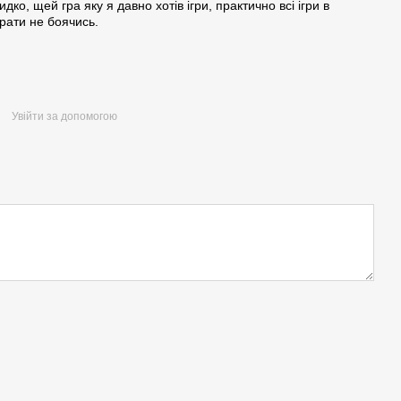
ко, щей гра яку я давно хотів ігри, практично всі ігри в
рати не боячись.
Увійти за допомогою