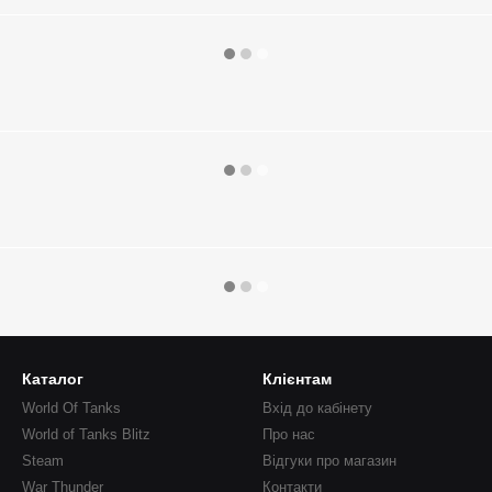
Каталог
Клієнтам
World Of Tanks
Вхід до кабінету
World of Tanks Blitz
Про нас
Steam
Відгуки про магазин
War Thunder
Контакти