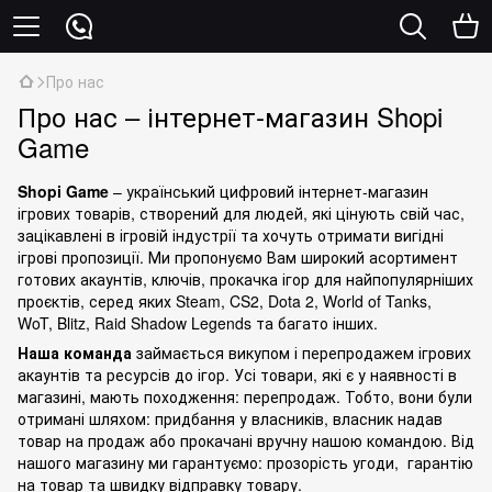
Про нас
Про нас – інтернет-магазин Shopi
Game
Shopi Game
– український цифровий інтернет-магазин
ігрових товарів, створений для людей, які цінують свій час,
зацікавлені в ігровій індустрії та хочуть отримати вигідні
ігрові пропозиції. Ми пропонуємо Вам широкий асортимент
готових акаунтів, ключів, прокачка ігор для найпопулярніших
проєктів, серед яких Steam, CS2, Dota 2, World of Tanks,
WoT, Blitz, Raid Shadow Legends та багато інших.
Наша команда
займається викупом і перепродажем ігрових
акаунтів та ресурсів до ігор. Усі товари, які є у наявності в
магазині, мають походження: перепродаж. Тобто, вони були
отримані шляхом: придбання у власників, власник надав
товар на продаж або прокачані вручну нашою командою. Від
нашого магазину ми гарантуємо: прозорість угоди, гарантію
на товар та швидку відправку товару.