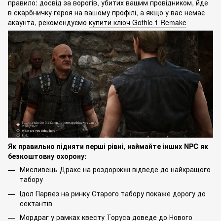
правило: досвід за ворогів, убитих вашим провідником, йде
в скарбничку героя на вашому профілі, а якщо у вас немає
акаунта, рекомендуємо
купити ключ Gothic 1 Remake
Як правильно підняти перші рівні, наймайте інших NPC як
безкоштовну охорону:
Мисливець Дракс на роздоріжжі відведе до найкращого
табору
Ідол Парвез на ринку Старого табору покаже дорогу до
сектантів
Мордраг у рамках квесту Торуса доведе до Нового