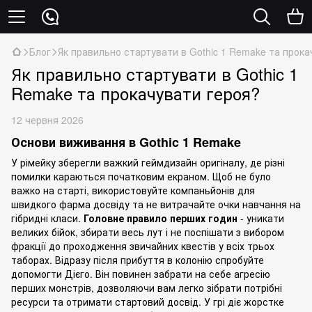
Блог
Як правильно стартувати в Gothic 1 Remake та прока
Як правильно стартувати в Gothic 1
Remake та прокачувати героя?
12 червня 2026
Основи виживання в Gothic 1 Remake
У рімейку зберегли важкий геймдизайн оригіналу, де різні
помилки караються початковим екраном. Щоб не було
важко на старті, використовуйте компаньйонів для
швидкого фарма досвіду та не витрачайте очки навчання на
гібридні класи.
Головне правило перших годин
- уникати
великих бійок, збирати весь лут і не поспішати з вибором
фракції до проходження звичайних квестів у всіх трьох
таборах. Відразу після прибуття в колонію спробуйте
допомогти Дієго. Він повинен забрати на себе агресію
перших монстрів, дозволяючи вам легко зібрати потрібні
ресурси та отримати стартовий досвід. У грі діє жорстке