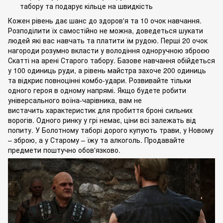
табору та подарує кільце на швидкість
Кожен рівень дає шанс до здоров'я та 10 очок навчання.
Розподілити їх самостійно не можна, доведеться шукати
людей які вас навчать та платити їм рудою. Перші 20 очок
нагороди розумно вкласти у володіння одноручною зброєю
Скатті на арені Старого табору. Базове навчання обійдеться
у 100 одиниць руди, а рівень майстра захоче 200 одиниць
та відкриє повноцінні комбо-удари. Розвивайте тільки
одного героя в одному напрямі. Якщо будете робити
універсального воїна-чарівника, вам не
вистачить характеристик для пробиття броні сильних
ворогів. Одного ринку у грі немає, ціни всі залежать від
попиту. У Болотному таборі дорого купують трави, у Новому
– зброю, а у Старому – їжу та алкоголь. Продавайте
предмети поштучно обов'язково.