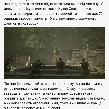
повне здоров'я та мана відновлюються лише під час сну. У
день краще лікуватися юшками. Кухар Снаф навчить
крафтити з сирого м'ясо, води та овочей - зілля, яке дає 70
одиниць здоров'я замість 10 від звичайного смаженого
шматка зі сковороди.
Під час бою виманюйте ворогів по одному. Анімація замаху
супротивника служить сигналом для блоку чи відскоку.
завершіть чужу атаку та нанесіть пару ударів і знову
розірвіть дистанцію. З настанням темряви видимість падає,
а хижаки стають агресивнішими, тому нічні вилазки краще
відкласти до покупки міцної броні.