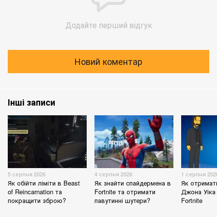
Додайте перший відгук
Новий коментар
Інші записи
5 серпня 2026
4 серпня 2026
1 серпня 202
Як обійти ліміти в Beast
Як знайти спайдермена в
Як отримат
of Reincarnation та
Fortnite та отримати
Джона Уіка 
покращити зброю?
павутинні шутери?
Fortnite