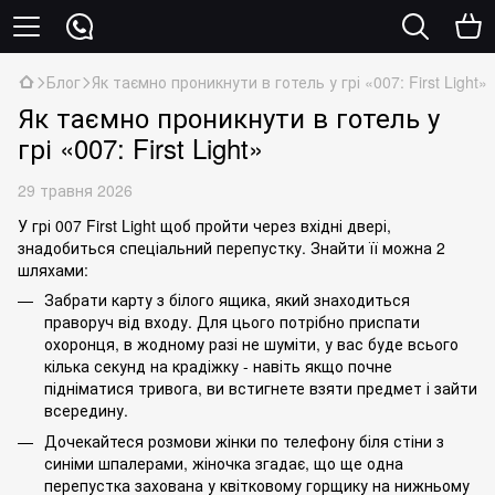
Блог
Як таємно проникнути в готель у грі «007: First Light»
Як таємно проникнути в готель у
грі «007: First Light»
29 травня 2026
У грі 007 First Light щоб пройти через вхідні двері,
знадобиться спеціальний перепустку. Знайти її можна 2
шляхами:
Забрати карту з білого ящика, який знаходиться
праворуч від входу. Для цього потрібно приспати
охоронця, в жодному разі не шуміти, у вас буде всього
кілька секунд на крадіжку - навіть якщо почне
підніматися тривога, ви встигнете взяти предмет і зайти
всередину.
Дочекайтеся розмови жінки по телефону біля стіни з
синіми шпалерами, жіночка згадає, що ще одна
перепустка захована у квітковому горщику на нижньому