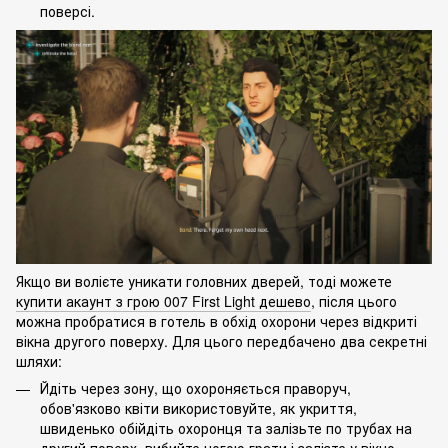
поверсі.
Якщо ви волієте уникати головних дверей, тоді можете
купити акаунт з грою 007 First Light дешево
, після цього
можна пробратися в готель в обхід охорони через відкриті
вікна другого поверху. Для цього передбачено два секретні
шляхи:
Йдіть через зону, що охороняється праворуч,
обов'язково квіти використовуйте, як укриття,
швиденько обійдіть охоронця та залізьте по трубах на
другий поверх, вибийте ногою грати і залізте у вікно