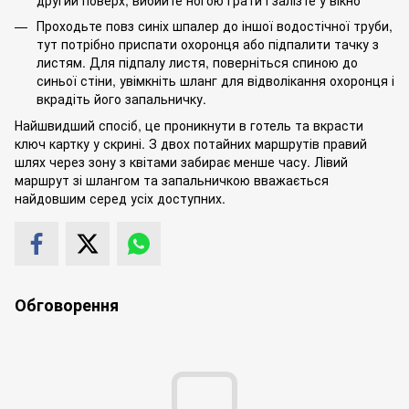
Проходьте повз синіх шпалер до іншої водостічної труби,
тут потрібно приспати охоронця або підпалити тачку з
листям. Для підпалу листя, поверніться спиною до
синьої стіни, увімкніть шланг для відволікання охоронця і
вкрадіть його запальничку.
Найшвидший спосіб, це проникнути в готель та вкрасти
ключ картку у скрині. З двох потайних маршрутів правий
шлях через зону з квітами забирає менше часу. Лівий
маршрут зі шлангом та запальничкою вважається
найдовшим серед усіх доступних.
Обговорення