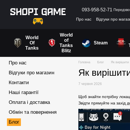
Перейти до основного контенту
093-958-52-71
Передзво
Про нас
Відгуки про мага
Угода користувача
World
World
of
Of
Steam
Tanks
Tanks
Blitz
Про нас
Головна
Блог
Як вирішити 
Як вирішити
Відгуки про магазин
Контакти
7 червня 2026
Наші гарантії
Щоб знайти потрібну локаці
Оплата і доставка
Звідти прямуйте на захід д
Обмін та повернення
Блог