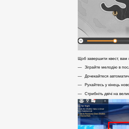
Щоб завершити квест, вам 
Зіграйте мелодію в послі
Дочекайтеся автоматич
Рухайтесь у кінець ново
Стрибніть двічі на вел