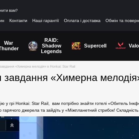
нити вам?
зин
Контакти
Наші гарантії
Оплата і доставка
Обмін та повер
RAID:
War
Shadow
Supercell
Valo
Thunder
Legends
завдання «Химерна мелодія» в Honkai: Star Rail
 завдання «Химерна мелодія» 
ю у грі Honkai: Star Rail, вам потрібно знайти готелі «Обитель Ін
о гарячого джерела та зайдіть у «Міжпланетний стрибок! Складність І