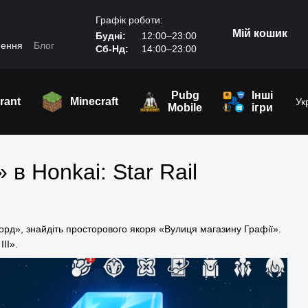
Графік роботи:
Мій кошик
Будні:
12:00–23:00
нення
Блог
Сб-Нд:
14:00–23:00
Pubg
Інші
rant
Minecraft
Ук
Mobile
ігри
в Honkai: Star Rail
кфорд», знайдіть просторового якоря «Вулиця магазину Графії».
ІІ».