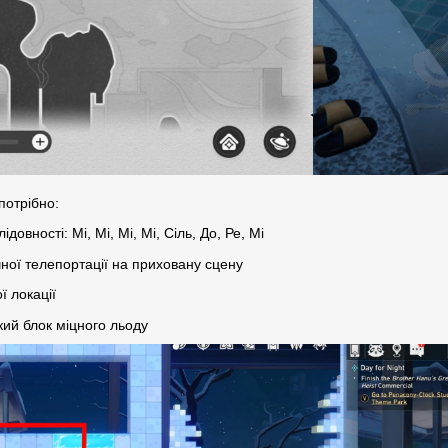
потрібно:
довності: Мі, Мі, Мі, Мі, Сіль, До, Ре, Мі
ної телепортації на приховану сцену
ї локації
икий блок міцного льоду