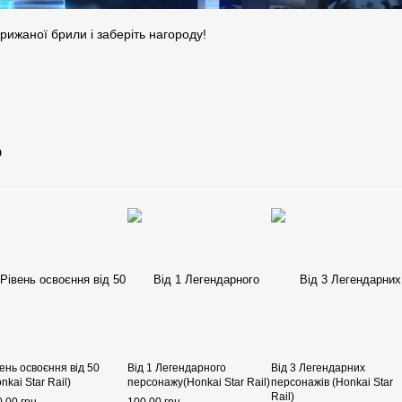
 крижаної брили і заберіть нагороду!
о
ень освоєння від 50
Від 1 Легендарного
Від 3 Легендарних
nkai Star Rail)
персонажу(Honkai Star Rail)
персонажів (Honkai Star
Rail)
.00 грн
100.00 грн