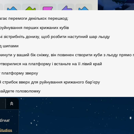
гає перемоги декількох перешкод:
 руйнування перших крижаних кубів
ічі зістрибніть донизу, щоб розбити наступний шар льоду
під шипами
кинути у ваший бік сніжку, він повинен створити куби з льоду прямо
утворилися на платформу і встаньте на її лівий край
у платформу зверху
й стрибок вверх для руйнування крижаного бар'єру
 знайдете головоломку