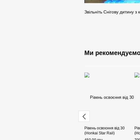
Звільніть Снігову дитину з
Ми рекомендуєм
Рівень освоєння від 30
Рів
(Honkai Star Rail)
(Ho
450.00 грн
700