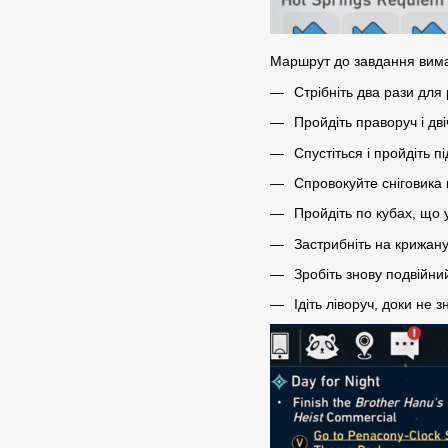
Маршрут до завдання вима
Стрібніть два рази для
Пройдіть праворуч і дв
Спустіться і пройдіть 
Спровокуйте сніговика 
Пройдіть по кубах, що 
Застрибніть на крижан
Зробіть знову подвійни
Ідіть ліворуч, доки не