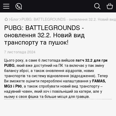
Блог
PUBG: BATTLEGROUNDS - оновлення 32.2. Новий вид 
PUBG: BATTLEGROUNDS -
оновлення 32.2. Новий вид
транспорту та пушок!
7 листопада 2024
Цього року, а саме 6 листопада вийшов
патч 32.2 для гри
PUBG
, який вже доступний на ПК та включає у пак зміну
балансу зброї, а також оновлення аїрдропів, нових
транспортів та систему відновлення (відродження). Тепер
Ви зможете оцінити перероблені налаштування у
FAMAS,
MG3 і P90
, а також спробувати новий вид транспорту –
надувний човен, який хоч і повільніший за катери, але у
ньому є своя фішка та більше місця для гравців.