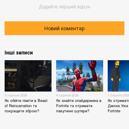
Додайте перший відгук
Новий коментар
Інші записи
5 серпня 2026
4 серпня 2026
1 серпня 202
Як обійти ліміти в Beast
Як знайти спайдермена в
Як отримат
of Reincarnation та
Fortnite та отримати
Джона Уіка 
покращити зброю?
павутинні шутери?
Fortnite