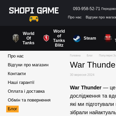
Перейти до основного контенту
093-958-52-71
Передзво
Про нас
Відгуки про мага
Угода користувача
World
World
of
Of
Steam
Tanks
Tanks
Blitz
Про нас
Головна
Блог
Популярні За
War Thunde
Відгуки про магазин
Контакти
30 вересня 2024
Наші гарантії
War Thunder
— це 
Оплата і доставка
дослідження та вдо
Обмін та повернення
які ми підготували
Блог
зібрали найактуаль