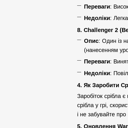
Переваги
: Висо
Недоліки
: Легк
8.
Challenger 2 (В
Опис
: Один із 
(нанесенням уро
Переваги
: Виня
Недоліки
: Пові
4.
Як Заробити Ср
Заробіток срібла 
срібла у грі, скор
і не забувайте про
5.
Оновлення War 