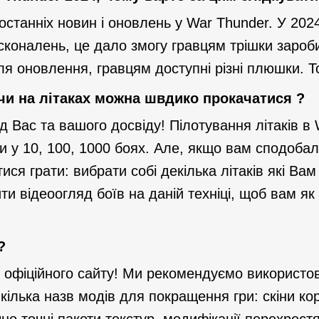
х останніх новин і оновлень у War Thunder. У 202
коналень, це дало змогу гравцям трішки зароби
ля оновлення, гравцям доступні різні плюшки. 
чи на літаках можна швдико прокачатися ?
ід Вас та вашого досвіду! Пілотування літаків 
ти у 10, 100, 1000 боях. Але, якщо вам сподобало
ся грати: вибрати собі декілька літаків які Ва
ти відеоогляд боїв на даній техніці, щоб вам як
?
ід офіційного сайту! Ми рекомендуємо використов
ілька назв модів для покращення гри: скіни кор
но точні пакети текстур, модифікації перехрестя,