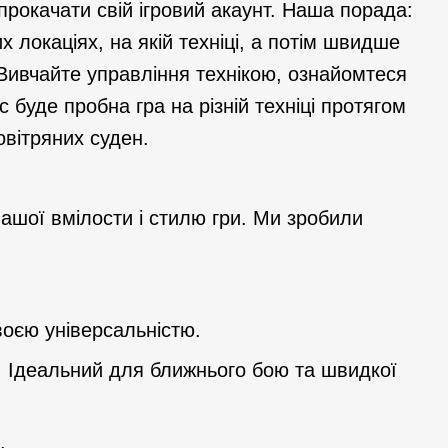
рокачати свій ігровий акаунт. Наша порада:
х локаціях, на якій техніці, а потім швидше
. Вивчайте управління технікою, ознайомтеся
 буде пробна гра на різній техніці протягом
овітряних суден.
ашої вмілости і стилю гри. Ми зробили
воєю універсальністю.
а. Ідеальний для ближнього бою та швидкої
.