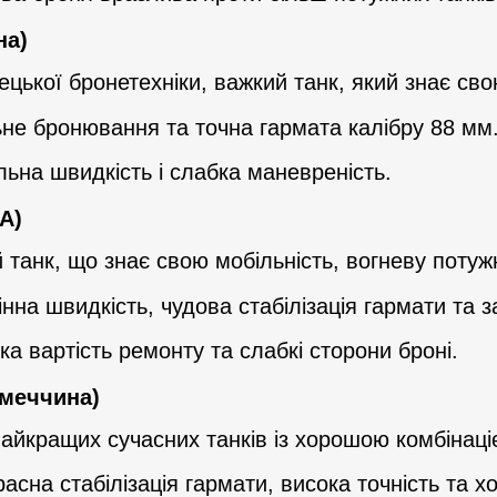
на)
мецької бронетехніки, важкий танк, який знає св
не бронювання та точна гармата калібру 88 мм
льна швидкість і слабка маневреність.
А)
 танк, що знає свою мобільність, вогневу потужн
інна швидкість, чудова стабілізація гармати та з
ка вартість ремонту та слабкі сторони броні.
імеччина)
найкращих сучасних танків із хорошою комбінаціє
расна стабілізація гармати, висока точність та х