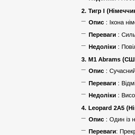
2.
Тигр I (Німеччи
Опис
: Ікона ні
Переваги
: Силь
Недоліки
: Пові
3.
M1 Abrams (СШ
Опис
: Сучасний
Переваги
: Відм
Недоліки
: Висо
4.
Leopard 2A5 (Н
Опис
: Один із 
Переваги
: Прек