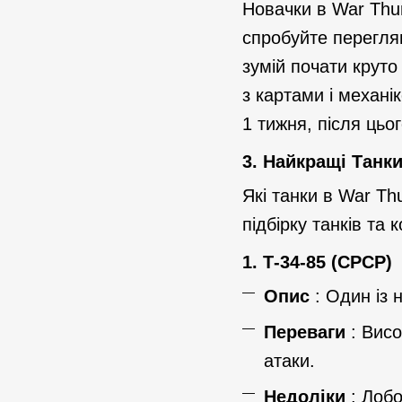
Новачки в War Thu
спробуйте переглян
зумій почати круто
з картами і механі
1 тижня, після цьо
3.
Найкращі Танки
Які танки в War T
підбірку танків та 
1.
Т-34-85 (СРСР)
Опис
: Один із 
Переваги
: Висо
атаки.
Недоліки
: Лобо