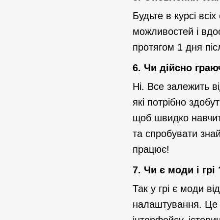
Будьте в курсі всі
можливостей і вдос
протягом 1 дня піс
6.
Чи дійсно граю
Ні. Все залежить в
які потрібно здобу
щоб швидко навчити
та спробувати знай
працює!
7.
Чи є моди і грі 
Так у грі є моди в
налаштування. Це к
інтерфейсу, історич