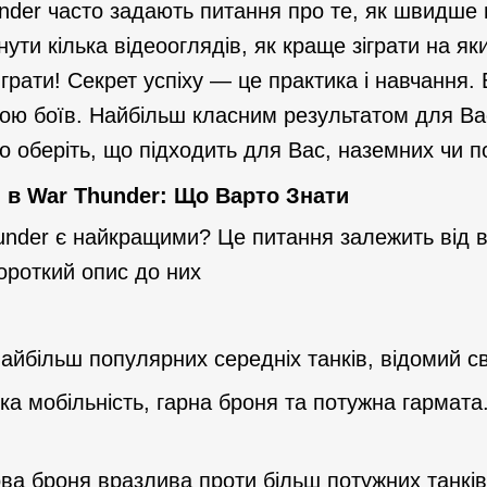
nder часто задають питання про те, як швидше п
ути кілька відеооглядів, як краще зіграти на яки
 грати! Секрет успіху — це практика і навчання
кою боїв. Найбільш класним результатом для Вас
го оберіть, що підходить для Вас, наземних чи п
 в War Thunder: Що Варто Знати
hunder є найкращими? Це питання залежить від в
короткий опис до них
найбільш популярних середніх танків, відомий с
ка мобільність, гарна броня та потужна гармат
ва броня вразлива проти більш потужних танків