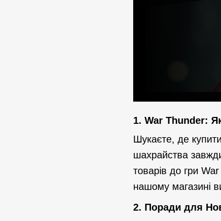
1.
War Thunder: Я
Шукаєте, де купит
шахрайства завжди
товарів до гри War
нашому магазині в
2.
Поради для Нов