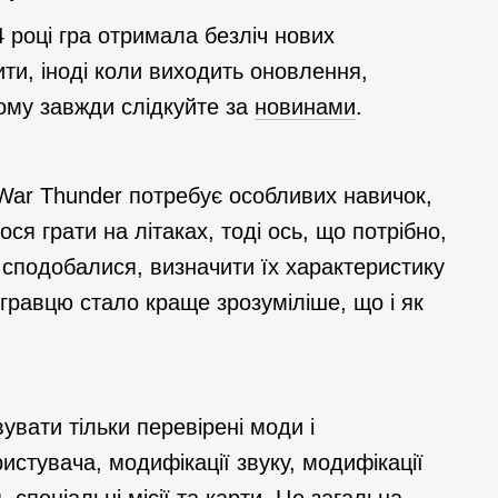
4 році гра отримала безліч нових
ти, іноді коли виходить оновлення,
Тому завжди слідкуйте за
новинами
.
в War Thunder потребує особливих навичок,
ся грати на літаках, тоді ось, що потрібно,
м сподобалися, визначити їх характеристику
 гравцю стало краще зрозуміліше, що і як
увати тільки перевірені моди і
истувача, модифікації звуку, модифікації
 спеціальні місії та карти. Це загальна