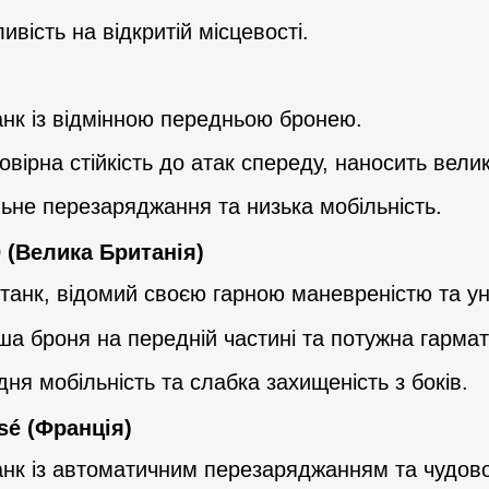
ливість на відкритій місцевості.
анк із відмінною передньою бронею.
овірна стійкість до атак спереду, наносить вел
льне перезаряджання та низька мобільність.
0 (Велика Британія)
 танк, відомий своєю гарною маневреністю та ун
ша броня на передній частині та потужна гармат
дня мобільність та слабка захищеність з боків.
sé (Франція)
анк із автоматичним перезаряджанням та чудов