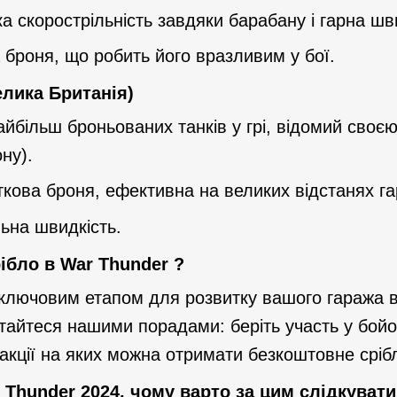
ка скорострільність завдяки барабану і гарна шв
а броня, що робить його вразливим у бої.
елика Британія)
найбільш броньованих танків у грі, відомий сво
ну).
ткова броня, ефективна на великих відстанях г
льна швидкість.
ібло в War Thunder ?
є ключовим етапом для розвитку вашого гаража 
истайтеся нашими порадами: беріть участь у бо
 акції на яких можна отримати безкоштовне сріб
Thunder 2024, чому варто за цим слідкувати