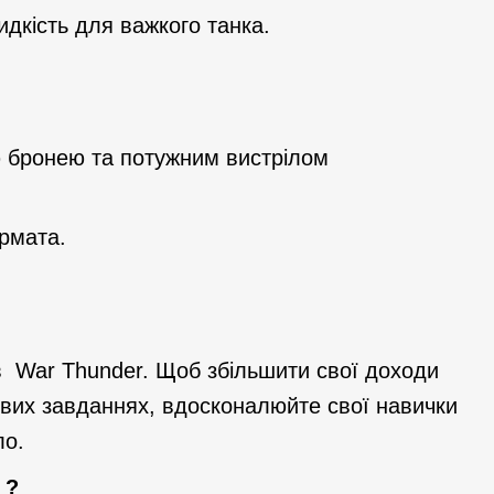
идкість для важкого танка.
єю бронею та потужним вистрілом
армата.
в War Thunder. Щоб збільшити свої доходи
йових завданнях, вдосконалюйте свої навички
ло.
 ?