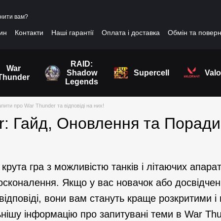
нити вам?
зин
Контакти
Наші гарантії
Оплата і доставка
Обмін та повер
RAID:
War
Shadow
Supercell
Valo
Thunder
Legends
пити про War Thunder та відповіді на них!
r: Гайд, Оновлення та Поради
крута гра з можливістю танків і літаючих апарат
сконалення. Якщо у вас новачок або досвідчени
 відповіді, вони вам стануть краще розкритими і
нішу інформацію про запитувані теми в War Thu