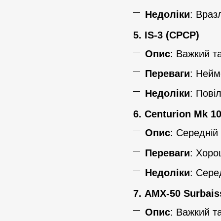
Недоліки
: Враз
5.
IS-3 (СРСР)
Опис
: Важкий т
Переваги
: Нейм
Недоліки
: Пові
6.
Centurion Mk 1
Опис
: Середній
Переваги
: Хоро
Недоліки
: Сере
7.
AMX-50 Surbais
Опис
: Важкий т