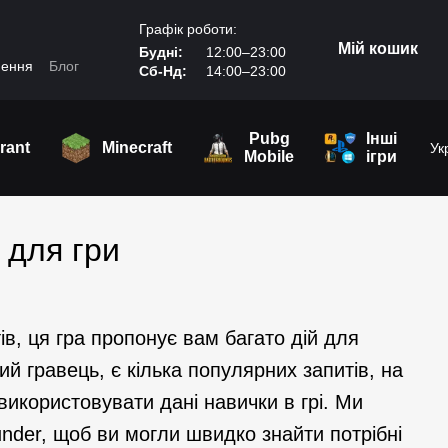
Графік роботи:
Мій кошик
Будні:
12:00–23:00
нення
Блог
Сб-Нд:
14:00–23:00
Pubg
Інші
rant
Minecraft
Ук
Mobile
ігри
 для гри
ів, ця гра пропонує вам багато дій для
й гравець, є кілька популярних запитів, на
 використовувати дані навички в грі. Ми
nder, щоб ви могли швидко знайти потрібні