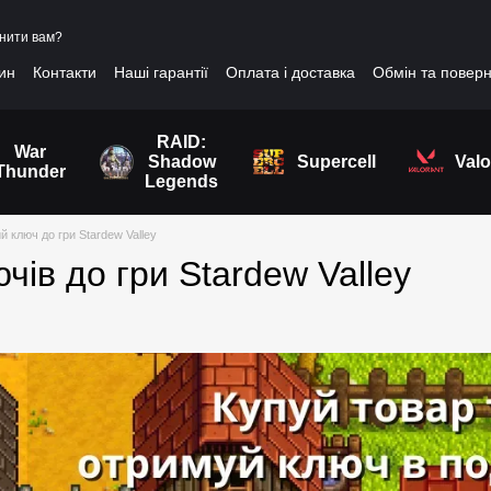
нити вам?
зин
Контакти
Наші гарантії
Оплата і доставка
Обмін та повер
RAID:
War
Shadow
Supercell
Valo
Thunder
Legends
 ключ до гри Stardew Valley
чів до гри Stardew Valley