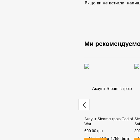
Якщо ви не встигли, напиш
Ми рекомендуєм
Акаунт Steam з грою God of
St
War
Sat
690.00 грн
390