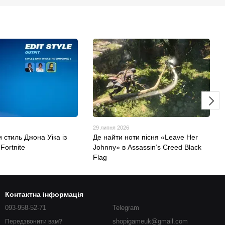
29 липня 2026
 стиль Джона Уіка із
Де найти ноти пісня «Leave Her
Fortnite
Johnny» в Assassin’s Creed Black
Flag
Контактна інформація
093-958-52-71
Telegram
shopigameuk@gmail.com
Передзвонити вам?