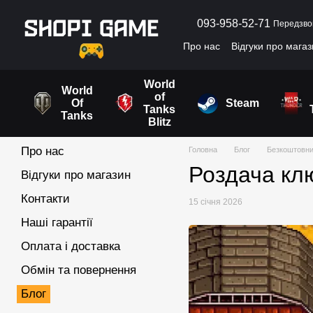
Перейти до основного контенту
093-958-52-71
Передзво
Про нас
Відгуки про мага
Угода користувача
World
World
of
Of
Steam
Tanks
Tanks
Blitz
Про нас
Головна
Блог
Безкоштовний
Роздача клю
Відгуки про магазин
Контакти
15 січня 2026
Наші гарантії
Оплата і доставка
Обмін та повернення
Блог