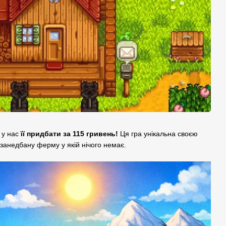
 у нас
її придбати за 115 гривень!
Ця гра унікальна своєю
 занедбану ферму у якій нічого немає.