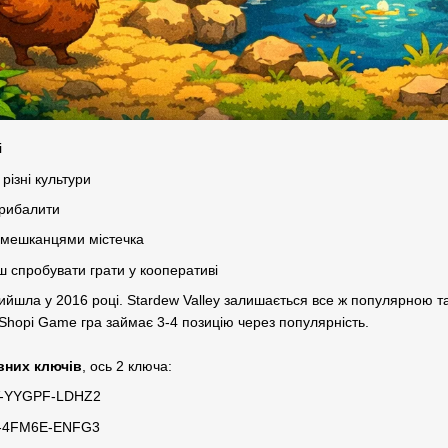
і
різні культури
 рибалити
 мешканцями містечка
еш спробувати грати у кооперативі
вийшла у 2016 році. Stardew Valley залишається все ж популярною т
Shopi Game гра займає 3-4 позицію через популярність.
вних ключів
, ось 2 ключа:
ZV-YYGPF-LDHZ2
W2-4FM6E-ENFG3