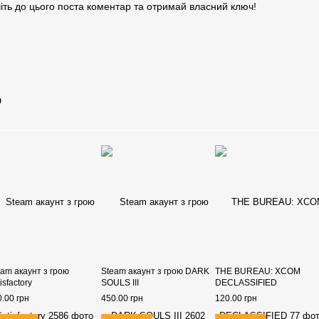
іть до цього поста коментар та отримай власний ключ!
о
eam акаунт з грою
Steam акаунт з грою DARK
THE BUREAU: XCOM
isfactory
SOULS III
DECLASSIFIED
.00 грн
450.00 грн
120.00 грн