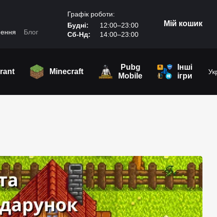
Графік роботи:
Мій кошик
Будні:
12:00–23:00
нення
Блог
Сб-Нд:
14:00–23:00
Pubg
Інші
rant
Minecraft
Ук
Mobile
ігри