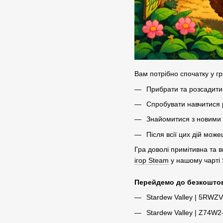
Вам потрібно спочатку у гр
Прибрати та розсадити 
Спробувати навчитися
Знайомитися з новими
Після всії цих дій мож
Гра доволі примітивна та 
ігор Steam
у нашому чарті 
Перейдемо до безкошто
Stardew Valley | 5RW
Stardew Valley | Z74