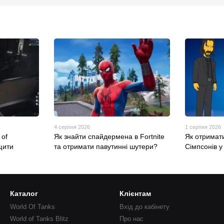
4 серпня 2026
1 серпня 2026
 of
Як знайти спайдермена в Fortnite
Як отримати
щити
та отримати павутинні шутери?
Сімпсонів у 
Каталог
Клієнтам
World Of Tanks
Вхід до кабінету
World of Tanks Blitz
Про нас