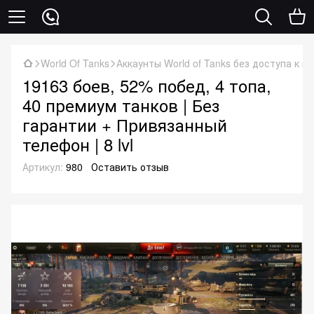
World Of Tanks
Аккаунты World of Tanks без доступа к п
19163 боев, 52% побед, 4 топа,
40 премиум танков | Без
гарантии + Привязанный
телефон | 8 lvl
Артикул:
980
Оставить отзыв