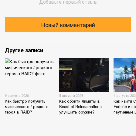
Добавьте первый отзыв
Новый комментарий
Другие записи
9 августа 2026
5 августа 2026
4 августа 202
Как быстро получить
Как обойти лимиты в
Как найти 
мифического / редкого
Beast of Reincarnation и
Fortnite и п
героя в RAID?
улучшить оружие?
паутинные 