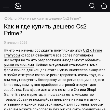
Блог
Как и где купить дешево Cs2 Prime?
Как и где купить дешево Cs2
Prime?
5 января 2026
Ну что же начнем обсуждать популярную игру
Cs2 с Prime
статусом
которая становится все более популярной
несмотря на то что разработчики иногда могут обвалить
рынки со скинами
. Сейчас актуальной становится тема
ферм скинов для кс2 для этого нужно множество аккаунтов
с прайм статусом которые регистрировать очень трудно и
они могут получать блокировку из-за регистрации с одного
ip поэтому вам нужно приобрести игровой аккаунт для
заработка. Платформ для этого не много Olx или
Shopi
Game
. В этих маркетах и площадках есть множество
товара обратите пожалуйста внимание на наш магазин с
отзывами и единой торговой маркой для торговли поэтому
у нас вы можете приобрести без рисков быть обманутым на