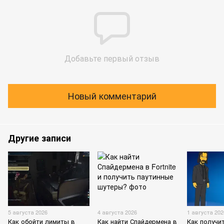
Добавьте первый отзыв
Новый комментарий
Другие записи
5 августа 2026
4 августа 2026
1 августа 202
Как обойти лимиты в
Как найти Спайдермена в
Как получи