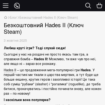
Блог
Безкоштовний Hades II (Ключ Steam)
Безкоштовний Hades II (Ключ
Steam)
3 жовтня 2025
Любиш круті ігри? Тоді слухай сюди!
Сьогодні у нас на роздачі не просто якась там гра, а
справжня бомба –
Hades II!
Можливо, ти вже чув про неї,
але якщо ні – зараз все розкажу.
Hades II
– це продовження мега-популярної гри
Hades
. У
першій частині ми тікали з царства мертвих, а тут буде ще
більше екшену, крутих героїв і захопливої історії! Це така
собі суміш "рубаки" (slasher) і "рогалика" (roguelike), де треба
битися, прокачуватись і постійно починати знову, але кожен
раз – по-новому!
І наскільки вона популярна?