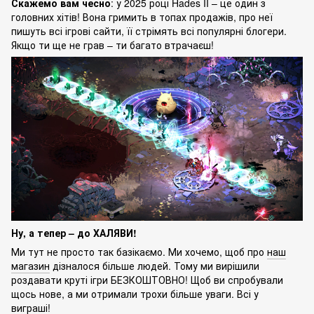
Скажемо вам чесно
: у 2025 році Hades II – це один з
головних хітів! Вона гримить в топах продажів, про неї
пишуть всі ігрові сайти, її стрімять всі популярні блогери.
Якщо ти ще не грав – ти багато втрачаєш!
Ну, а тепер – до ХАЛЯВИ!
Ми тут не просто так базікаємо. Ми хочемо, щоб про
наш
магазин
дізналося більше людей. Тому ми вирішили
роздавати круті ігри БЕЗКОШТОВНО! Щоб ви спробували
щось нове, а ми отримали трохи більше уваги. Всі у
виграші!