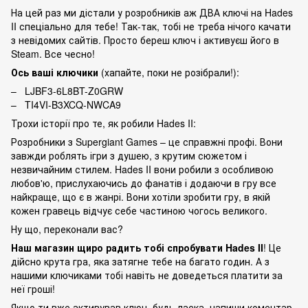
На цей раз ми дістали у розробників аж ДВА ключі на Hades
II спеціально для тебе! Так-так, тобі не треба нічого качати
з невідомих сайтів. Просто береш ключ і активуєш його в
Steam. Все чесно!
Ось ваші ключики
(хапайте, поки не розібрали!):
– LJBF3-6L8BT-Z0GRW
– TI4VI-B3XCQ-NWCA9
Трохи історії про те, як робили Hades II:
Розробники з Supergiant Games – це справжні профі. Вони
завжди роблять ігри з душею, з крутим сюжетом і
незвичайним стилем. Hades II вони робили з особливою
любов'ю, прислухаючись до фанатів і додаючи в гру все
найкраще, що є в жанрі. Вони хотіли зробити гру, в якій
кожен гравець відчує себе частиною чогось великого.
Ну що, переконали вас?
Наш магазин щиро радить тобі спробувати Hades II
! Це
дійсно крута гра, яка затягне тебе на багато годин. А з
нашими ключиками тобі навіть не доведеться платити за
неї гроші!
Якщо ти вже активував ключ, будь ласка, напиши коментар