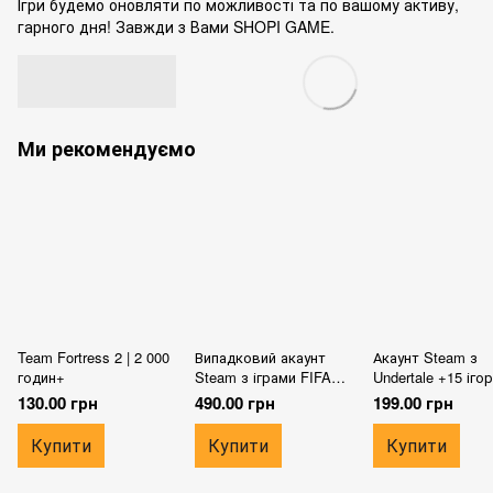
Ігри будемо оновляти по можливості та по вашому активу,
гарного дня! Завжди з Вами SHOPI GAME.
Ми рекомендуємо
Team Fortress 2 | 2 000
Випадковий акаунт
Акаунт Steam з
годин+
Steam з іграми FIFA
Undertale +15 ігор
(21-26)
130.00 грн
490.00 грн
199.00 грн
Купити
Купити
Купити