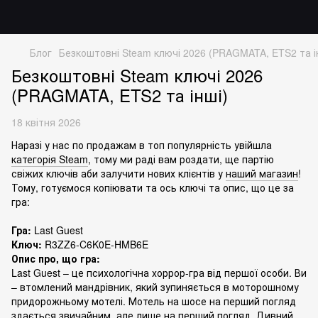
Блог
Безкоштовні Steam ключі 2026 (PRAGMATA, ETS2 та і
Безкоштовні Steam ключі 2026
(PRAGMATA, ETS2 та інші)
18 квітня 2026
Наразі у нас по продажам в топ популярність увійшла
категорія Steam
, тому ми раді вам роздати, ще партію
свіжих ключів аби залучити нових клієнтів у
наший магазин
!
Тому, готуємося копіювати та ось ключі та опис, що це за
гра:
Гра:
Last Guest
Ключ:
R3ZZ6-C6K0E-HMB6E
Опис про, що гра:
Last Guest – це психологічна хоррор-гра від першої особи. Ви
– втомлений мандрівник, який зупиняється в моторошному
придорожньому мотелі. Мотель на шосе на перший погляд
здається звичайним, але лише на перший погляд. Дивний