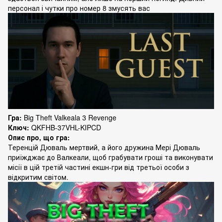
персонал і чутки про номер 8 змусять вас
Гра:
Big Theft Valkeala 3 Revenge
Ключ:
QKFHB-37VHL-KIPCD
Опис про, що гра:
Теренцій Дюваль мертвий, а його дружина Мері Дюваль
приїжджає до Валкеали, щоб грабувати гроші та виконувати
місії в цій третій частині екшн-гри від третьої особи з
відкритим світом.