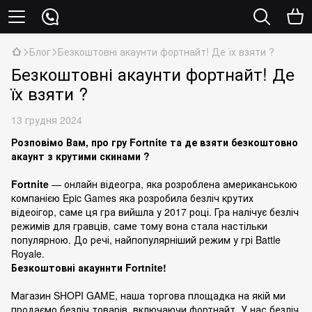
Блог
Безкоштовні акаунти фортнайт! Де їх взяти ?
Безкоштовні акаунти фортнайт! Де
їх взяти ?
13 грудня 2024
Розповімо Вам, про гру Fortnite та де взяти безкоштовно
акаунт з крутими скинами ?
Fortnite
— онлайн відеогра, яка розроблена американською
компанією Epic Games яка розробила безліч крутих
відеоігор, саме ця гра вийшла у 2017 році. Гра налічує безліч
режимів для гравців, саме тому вона стала настільки
популярною. До речі, найпопулярніший режим у грі Battle
Royale.
Безкоштовні акауннти Fortnite!
Магазин SHOPI GAME, наша торгова площадка на якій ми
продаємо безліч товарів, включаючи
фортнайт
. У нас безліч