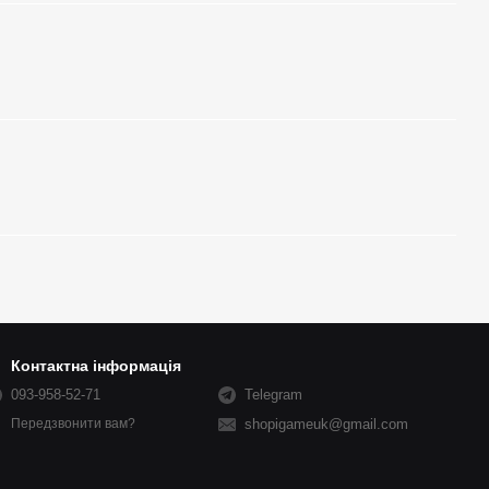
Контактна інформація
093-958-52-71
Telegram
shopigameuk@gmail.com
Передзвонити вам?