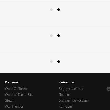
Каталог
Клієнтам
World Of Tanks
Вхід до кабінету
World of Tanks Blitz
Про нас
Steam
Відгуки про магазин
War Thunder
Контакти