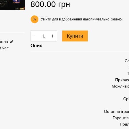
800.00 грн
Увійти
для відображення накопичувальної знижки
%
Купити
оплати!
Опис
д час
Се
П
Привяз
Можливіс
Ср
Остання ігро
Гарантія
Пошт