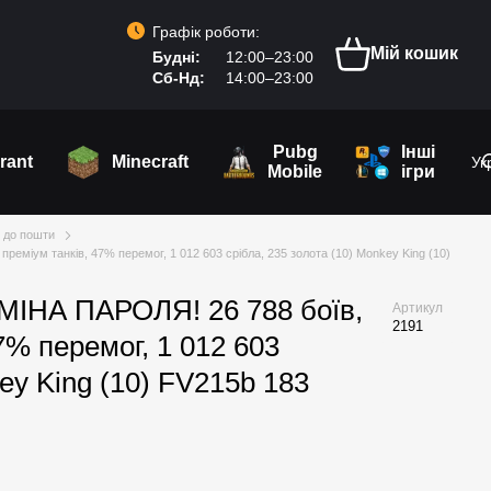
Графік роботи:
Мій кошик
Будні:
12:00–23:00
Сб-Нд:
14:00–23:00
Pubg
Інші
rant
Minecraft
Ук
Mobile
ігри
м до пошти
міум танків, 47% перемог, 1 012 603 срібла, 235 золота (10) Monkey King (10)
НА ПАРОЛЯ! 26 788 боїв,
Артикул
2191
47% перемог, 1 012 603
key King (10) FV215b 183