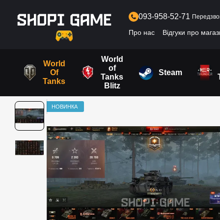
Перейти до основного контенту
093-958-52-71
Передзво
Про нас
Відгуки про мага
World
World
of
Of
Steam
Tanks
Tanks
Blitz
НОВИНКА