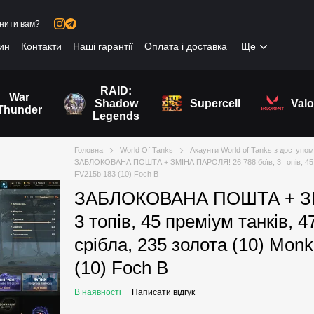
нити вам?
зин
Контакти
Наші гарантії
Оплата і доставка
Ще
RAID:
War
Shadow
Supercell
Valo
Thunder
Legends
Головна
World Of Tanks
Акаунти World of Tanks з доступо
ЗАБЛОКОВАНА ПОШТА + ЗМІНА ПАРОЛЯ! 26 788 боїв, 3 топів, 45 пре
FV215b 183 (10) Foch B
ЗАБЛОКОВАНА ПОШТА + ЗМІ
3 топів, 45 преміум танків, 
срібла, 235 золота (10) Mon
(10) Foch B
В наявності
Написати відгук