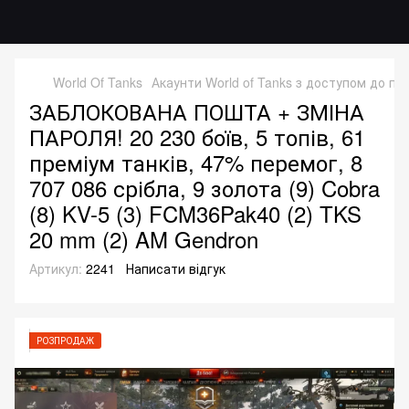
World Of Tanks
Акаунти World of Tanks з доступом до по
ЗАБЛОКОВАНА ПОШТА + ЗМІНА
ПАРОЛЯ! 20 230 боїв, 5 топів, 61
преміум танків, 47% перемог, 8
707 086 срібла, 9 золота (9) Cobra
(8) KV-5 (3) FCM36Pak40 (2) TKS
20 mm (2) AM Gendron
Артикул:
2241
Написати відгук
РОЗПРОДАЖ