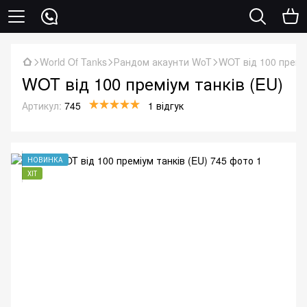
World Of Tanks
Рандом акаунти WoT
WOT від 100 преміу
WOT від 100 преміум танків (EU)
Артикул:
745
1 відгук
НОВИНКА
ХІТ