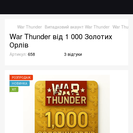
War Thunder
Випадковий акаунт War Thunder
War Thund
War Thunder від 1 000 Золотих
Орлів
Артикул:
658
3 відгуки
РОЗПРОДАЖ
НОВИНКА
ХІТ