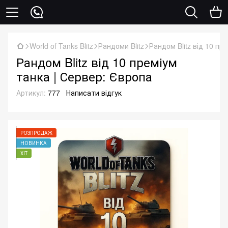
World of Tanks Blitz
Рандоми Blitz
Рандом Blitz від 10 пр
Рандом Blitz від 10 преміум
танка | Сервер: Європа
Артикул:
777
Написати відгук
РОЗПРОДАЖ
НОВИНКА
ХІТ