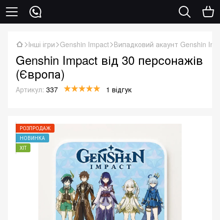
Інші ігри
Genshin Impact
Випадковий акаунт Genshin Imp
Genshin Impact від 30 персонажів
(Європа)
Артикул:
337
1 відгук
РОЗПРОДАЖ
НОВИНКА
ХІТ