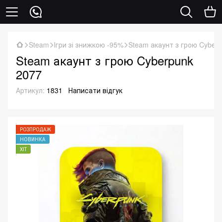
Steam
Ігри зі знижкою -95%
Steam акаунт з грою Cyber
Steam акаунт з грою Cyberpunk
2077
Артикул:
1831
Написати відгук
РОЗПРОДАЖ
НОВИНКА
ХІТ