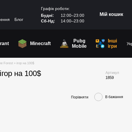
Графік роботи:
Мій кошик
Будні:
12:00–23:00
нення
Блог
Сб-Нд:
14:00–23:00
Pubg
Інші
rant
Minecraft
Ук
Mobile
ігри
e Forest + ігор на 100$
ігор на 100$
Артикул
1859
В бажання
Порівняти