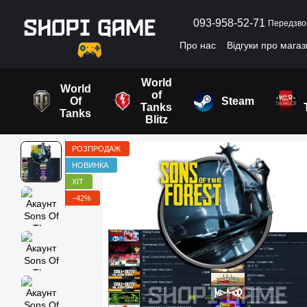
Перейти до основного контенту
093-958-52-71
Передзво
Про нас
Відгуки про мага
Угода користувача
World
World
of
Of
Steam
Tanks
Tanks
Blitz
РОЗПРОДАЖ
НОВИНКА
ХІТ
−42%