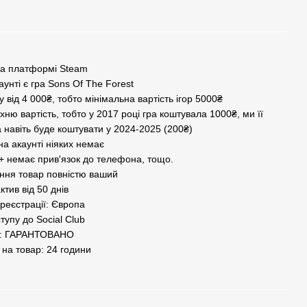
на платформі Steam
аунті є гра Sons Of The Forest
у від 4 000₴, тобто мінімальна вартість ігор 5000₴
 їхню вартість, тобто у 2017 році гра коштувала 1000₴, ми її
 навіть буде коштувати у 2024-2025 (200₴)
а акаунті ніяких немає
+ немає прив'язок до телефона, тощо.
ння товар повністю ваший
ктив від 50 днів
реєстрації: Європа
тупу до Social Club
п: ГАРАНТОВАНО
 на товар: 24 години