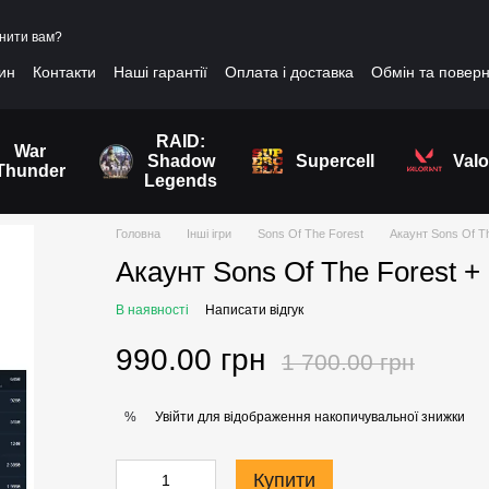
нити вам?
зин
Контакти
Наші гарантії
Оплата і доставка
Обмін та повер
RAID:
War
Shadow
Supercell
Valo
Thunder
Legends
Головна
Інші ігри
Sons Of The Forest
Акаунт Sons Of Th
Акаунт Sons Of The Forest + 
В наявності
Написати відгук
990.00 грн
1 700.00 грн
Увійти
для відображення накопичувальної знижки
%
Купити