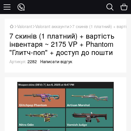
Valorant
Valorant аккаунти
7 скинів (1 платний) + варті
7 скинів (1 платний) + вартість
інвентаря ~ 2175 VP + Phantom
"Глитч-поп" + доступ до пошти
Артикул:
2282
Написати відгук