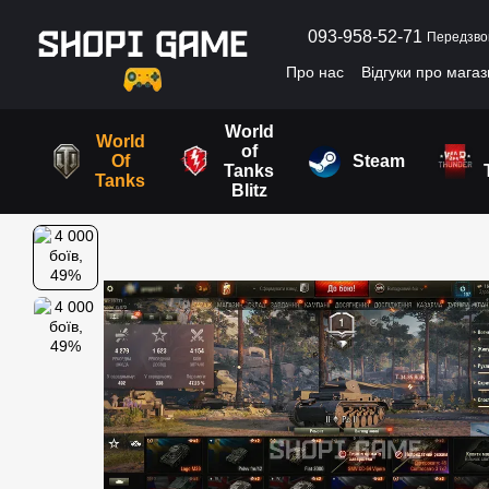
Перейти до основного контенту
093-958-52-71
Передзво
Про нас
Відгуки про мага
Угода користувача
World
World
of
Of
Steam
Tanks
Tanks
Blitz