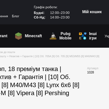
Графік роботи:
Мій кошик
Будні:
12:00–23:00
нення
Блог
Сб-Нд:
14:00–23:00
Pubg
Інші
rant
Minecraft
Ук
Mobile
ігри
пом до пошти
шту + Неактив + Гарантія | [10] Об. 705А [9] Об. 705 [9] M53/M55 [8] M40/M43 [8]
оп, 18 преміум танка |
Артикул
1028
ив + Гарантія | [10] Об.
[8] M40/M43 [8] Lynx 6x6 [8]
М [8] Vipera [8] Pershing