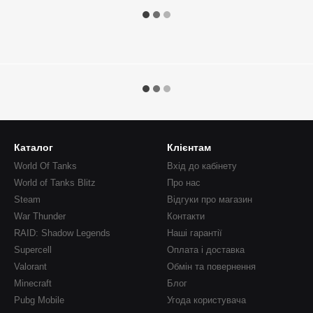
Каталог
Клієнтам
World Of Tanks
Вхід до кабінету
World of Tanks Blitz
Про нас
Steam
Відгуки про магазин
War Thunder
Контакти
RAID: Shadow Legends
Наші гарантії
Supercell
Оплата і доставка
Valorant
Обмін та повернення
Minecraft
Блог
Pubg Mobile
Угода користувача