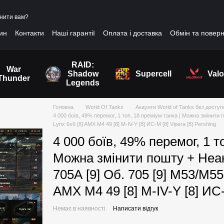
нити вам?
зин
Контакти
Наші гарантії
Оплата і доставка
Обмін та повер
RAID:
War
Shadow
Supercell
Valo
Thunder
Legends
Головна
World Of Tanks
Акаунти World of Tanks без досту
4 000 боїв, 49% перемог, 1 топ, 18 преміум танка | Можна змінити по
Lynx 6x6 [8] AMX M4 49 [8] M-IV-Y [8] ИС-М [8] Vipera [8] Pershing
4 000 боїв, 49% перемог, 1 т
Можна змінити пошту + Неакт
705А [9] Об. 705 [9] M53/M55 
AMX M4 49 [8] M-IV-Y [8] ИС-
Немає в наявності
Написати відгук