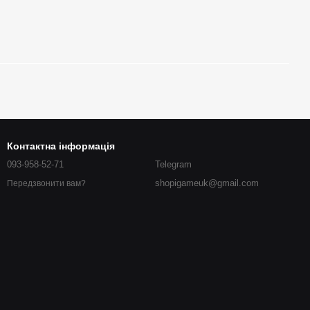
Контактна інформація
093-958-52-71
Telegram
shopigameuk@gmail.com
Передзвонити вам?