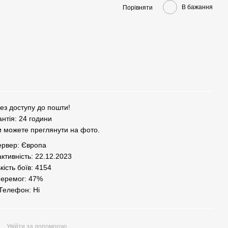
В бажання
Порівняти
ез доступу до пошти!
антія: 24 години
и можете преглянути на фото.
рвер: Європа
ктивність: 22.12.2023
кість боїв: 4154
еремог: 47%
Телефон: Ні
Увійти за допомогою