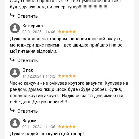
Акаунт випав просто ТОП! я і не сумнівався що так і
буде, дякую вам, ви супер пупер!!!!!!!!!!!!!!!!!!!!!!!!
Ответить
Катерина
03.01.2025 в 14:46
Дуже задоволена товаром, попався класний акаунт,
менеджери дже приємні, все швидко прийшло і на всі
мої питання відповіли.
Ответить
Стас
14.12.2024 в 14:42
Чесно кажучи - не очікував крутого акаунта. Купував на
рандом, думаю якщо щось буде (буде добре). Купив,
попався крутий акаунт . Надію.ся за 15 днів зміню під
себе дані. Дякую велике!!!!
Ответить
Вадим
09.11.2024 в 11:36
Дужее радий, що купив цей товар!