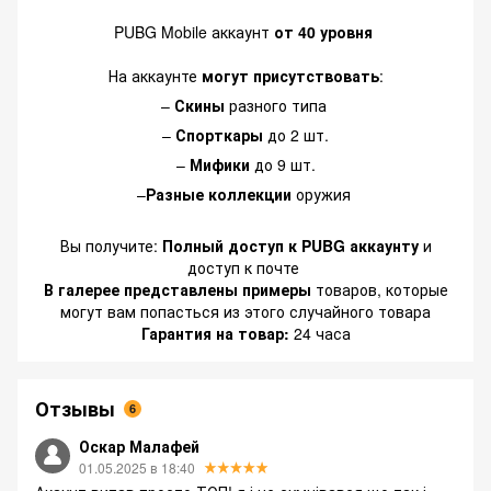
PUBG Mobile аккаунт
от 40 уровня
На аккаунте
могут присутствовать
:
–
Скины
разного типа
–
Спорткары
до 2 шт.
–
Мифики
до 9 шт.
–
Разные коллекции
оружия
Вы получите:
Полный доступ к PUBG аккаунту
и
доступ к почте
В галерее представлены примеры
товаров, которые
могут вам попасться из этого случайного товара
Гарантия на товар:
24 часа
Отзывы
6
Оскар Малафей
01.05.2025 в 18:40