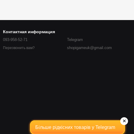
Контактная информация
093-958-52-71
Telegram
shopigameuk@gmail.com
Перезвонить вам?
✕
Більше рідкісних товарів у Telegram