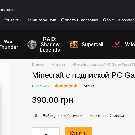
ить вам?
Контакты
Наши гарантии
Оплата и доставка
Обмен и возвра
шение
RAID:
War
Shadow
Supercell
Valo
Thunder
Legends
Главная
Minecraft
Minecraft с подпиской PC Game Pass | Xb
Minecraft с подпиской PC Ga
В наличии
1 отзыв
390.00 грн
Войти
для отображения накопительной скидки
%
Купить