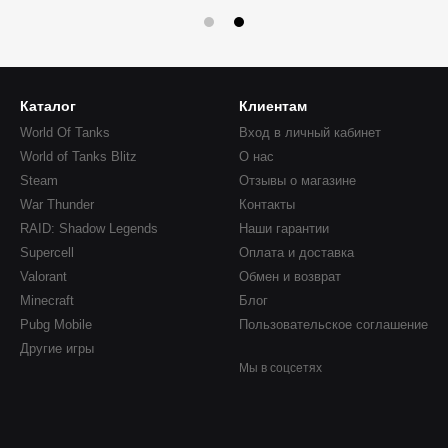
Каталог
Клиентам
World Of Tanks
Вход в личный кабинет
World of Tanks Blitz
О нас
Steam
Отзывы о магазине
War Thunder
Контакты
RAID: Shadow Legends
Наши гарантии
Supercell
Оплата и доставка
Valorant
Обмен и возврат
Minecraft
Блог
Pubg Mobile
Пользовательское соглашение
Другие игры
Мы в соцсетях