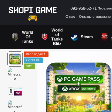
Перейти к основному контенту
093-958-52-71
Перезвон
О нас
Отзывы о магазине
Пользовательское согла
World
World
of
Of
Steam
Tanks
Tanks
Blitz
РАСПРОДАЖА
НОВИНКА
ХИТ