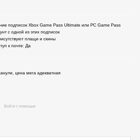
ление подписок Xbox Game Pass Ultimate или PC Game Pass
унт с одной из этих подписок
рисутствуют плащи и скины
туп к почте: Да
манули, цена мега адекватная
Войти с помощью