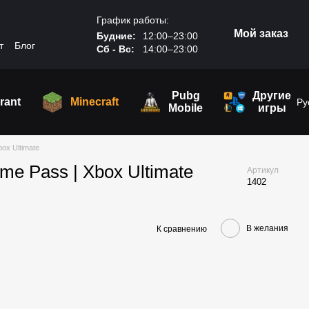
График работы:
Мой заказ
Будние:
12:00–23:00
т
Блог
Сб - Вс:
14:00–23:00
Pubg
Другие
rant
Minecraft
Ру
Mobile
игры
ox Ultimate
me Pass | Xbox Ultimate
Артикул
1402
В желания
К сравнению