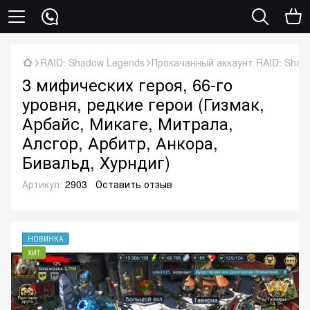
RAID: Shadow Legends
Прокачанный аккаунт RAID: Shad
3 мифических героя, 66-го
уровня, редкие герои (Гизмак,
Арбайс, Микаге, Митрала,
Алсгор, Арбитр, Анкора,
Бивальд, Хурндиг)
Артикул:
2903
Оставить отзыв
НОВИНКА
ХИТ