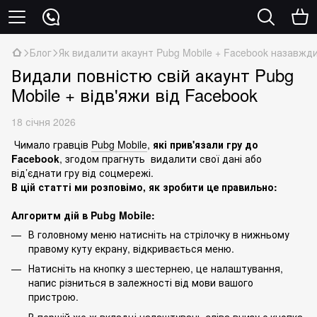
Блог
Як видалити акаунт Pubg Mobile + Facebook назавжд
Видали повністю свій акаунт Pubg
Mobile + відв'яжи від Facebook
18 січня 2026
Чимало гравців
Pubg Mobile
,
які прив'язали гру до
Facebook
, згодом прагнуть видалити свої дані або
від’єднати гру від соцмережі.
В цій статті ми розповімо, як зробити це правильно:
Алгоритм дій в Pubg Mobile:
В головному меню натисніть на стрілочку в нижньому
правому куту екрану, відкривається меню.
Натисніть на кнопку з шестернею, це налаштування,
напис різниться в залежності від мови вашого
пристрою.
В першій же ж вкладці налаштувань зліва внизу є кнопка