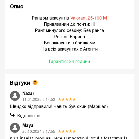
Опис
Рандом аккаунтів
Valorant 25-100 lvl
Привязаний до почти: НІ
Ранг минулого сезону: Без ранга
Регіон: Європа
Всі аккаунти з брилками
На всіх аккаунтах є Агенти
Гарантія: 24 години
Відгуки
7
Nazar
11.01.2025 в 14:52
Швидко відправили! Навіть був скин (Маршал)
Відповісти
Maya
25.10.2024 в 17:55
nu a înșelat, produsul rece și magazinul, totul a fost trimis la