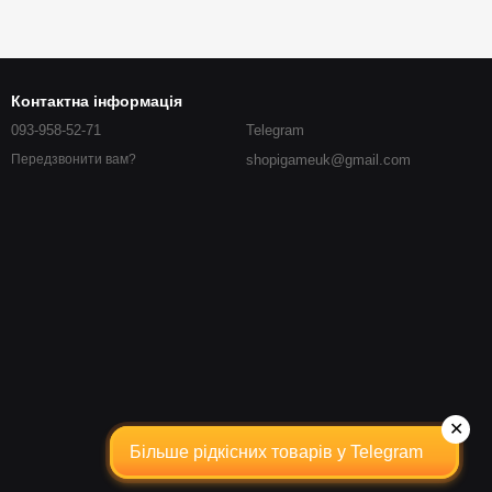
Контактна інформація
093-958-52-71
Telegram
shopigameuk@gmail.com
Передзвонити вам?
✕
Більше рідкісних товарів у Telegram