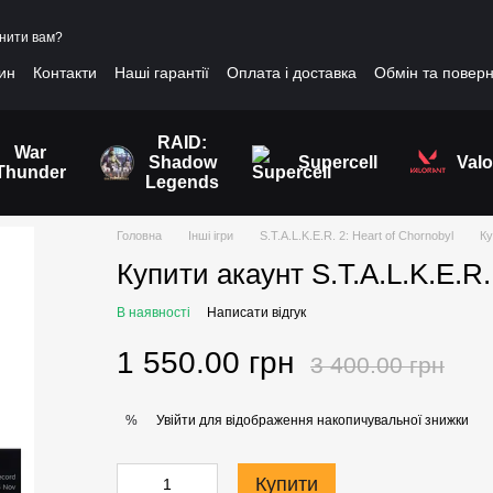
нити вам?
зин
Контакти
Наші гарантії
Оплата і доставка
Обмін та повер
RAID:
War
Shadow
Supercell
Valo
Thunder
Legends
Головна
Інші ігри
S.T.A.L.K.E.R. 2: Heart of Chornobyl
Ку
Купити акаунт S.T.A.L.K.E.R.
В наявності
Написати відгук
1 550.00 грн
3 400.00 грн
Увійти
для відображення накопичувальної знижки
%
Купити