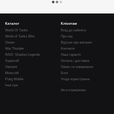
Каталог
Клієнтам
World Of Tanks
Вхід до кабінету
World of Tanks Blitz
Про нас
Steam
Відгуки про магазин
War Thunder
Контакти
RAID: Shadow Legends
Наші гарантії
Supercell
Оплата і доставка
Valorant
Обмін та повернення
Minecraft
Блог
Pubg Mobile
Угода користувача
Інші ігри
Ми в соцмережах