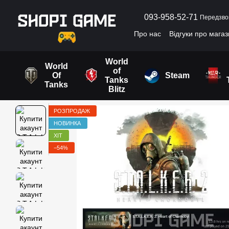
Перейти до основного контенту
093-958-52-71
Передзво
Про нас
Відгуки про мага
Угода користувача
World
World
of
Of
Steam
Tanks
Tanks
Blitz
РОЗПРОДАЖ
НОВИНКА
ХІТ
−54%