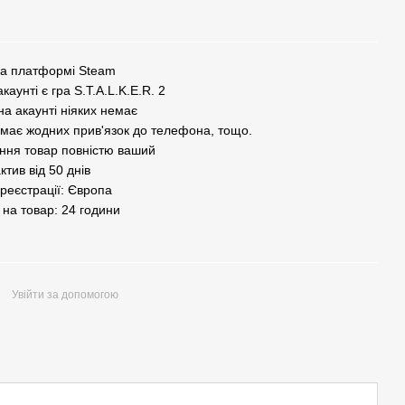
на платформі Steam
каунті є гра S.T.A.L.K.E.R. 2
а акаунті ніяких немає
емає жодних прив'язок до телефона, тощо.
ння товар повністю ваший
ктив від 50 днів
реєстрації: Європа
 на товар: 24 години
Увійти за допомогою