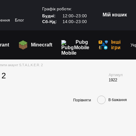
Графік роботи:
Мій кошик
Будні:
12:00–23:00
нення
Блог
Сб-Нд:
14:00–23:00
Pubg
Інші
rant
Minecraft
Ук
Mobile
ігри
пити акаунт S.T.A.L.K.E.R. 2
 2
Артикул
1922
В бажання
Порівняти