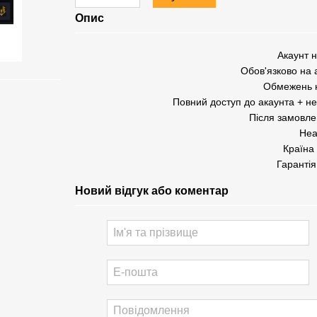
Опис
Акаунт 
Обов'язково на а
Обмежень н
Повний доступ до акаунта + н
Після замовле
Неа
Країна 
Гарантія
Новий відгук або коментар