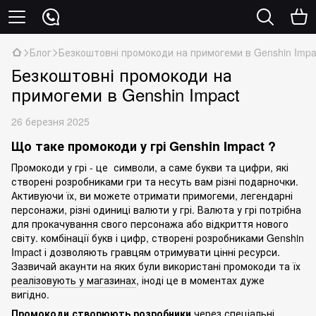
Блог
Безкоштовні промокоди на примогеми в Genshin Impa
Безкоштовні промокоди на
примогеми в Genshin Impact
26 березня 2025
Що таке промокоди у грі Genshin Impact ?
Промокоди у грі - це символи, а саме букви та цифри, які
створені розробниками гри та несуть вам різні подарночки.
Активуючи їх, ви можете отримати примогеми, легендарні
персонажи, різні одиниці валюти у грі. Валюта у грі потрібна
для прокачування свого персонажа або відкриття нового
світу. комбінації букв і цифр, створені розробниками Genshin
Impact і дозволяють гравцям отримувати цінні ресурси.
Зазвичай акаунти на яких були використані промокоди та їх
реалізовують у магазинах
, іноді це в моментах дуже
вигідно.
Промокоди створюють розробники
через спеціальні