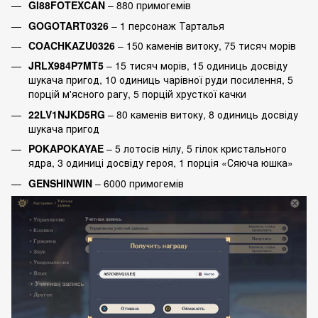
GI88FOTEXCAN
– 880 примогемів
GOGOTART0326
– 1 персонаж Тарталья
COACHKAZU0326
– 150 каменів витоку, 75 тисяч морів
JRLX984P7MT5
– 15 тисяч морів, 15 одиниць досвіду
шукача пригод, 10 одиниць чарівної руди посилення, 5
порцій м'ясного рагу, 5 порцій хрусткої качки
22LV1NJKD5RG
– 80 каменів витоку, 8 одиниць досвіду
шукача пригод
POKAPOKAYAE
– 5 лотосів нілу, 5 гілок кристального
ядра, 3 одиниці досвіду героя, 1 порція «Сяюча юшка»
GENSHINWIN
– 6000 примогемів